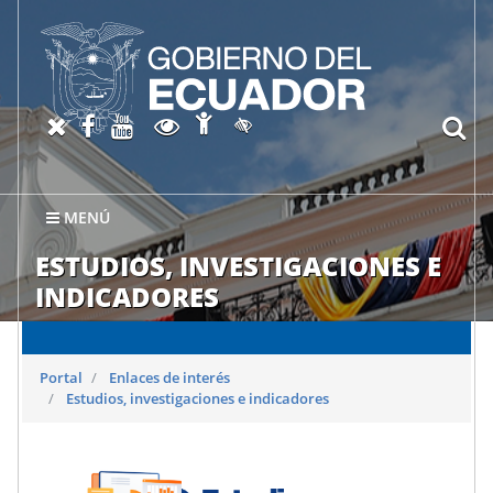
Abrir página de Accesibil
X oficial del SRI
Facebook oficial SRI
Canal del SRI en YouTube
Abrir página de Transparen
bu
Activar/quitar contraste
MENÚ
ESTUDIOS, INVESTIGACIONES E
INDICADORES
Portal
Enlaces de interés
Estudios, investigaciones e indicadores