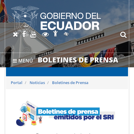
Abrir página de Accesibil
X oficial del SRI
Facebook oficial SRI
Canal del SRI en YouTube
Abrir página de Transparen
bu
Activar/quitar contraste
BOLETINES DE PRENSA
MENÚ
Portal
Noticias
Boletines de Prensa