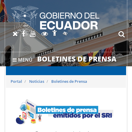
Abrir página de Accesibil
X oficial del SRI
Facebook oficial SRI
Canal del SRI en YouTube
Abrir página de Transparen
bu
Activar/quitar contraste
BOLETINES DE PRENSA
MENÚ
Portal
Noticias
Boletines de Prensa