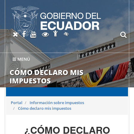
Abrir página de Accesibil
X oficial del SRI
Facebook oficial SRI
Canal del SRI en YouTube
Abrir página de Transparen
bu
Activar/quitar contraste
MENÚ
CÓMO DECLARO MIS
IMPUESTOS
Portal
Información sobre impuestos
Cómo declaro mis impuestos
¿CÓMO DECLARO