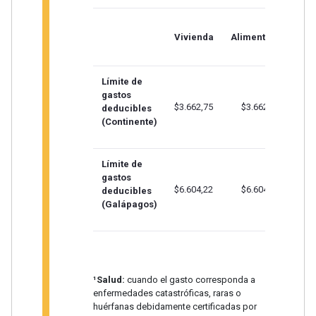
Vivienda
Alimentación
V
Límite de
gastos
$3.662,75
$3.662,75
deducibles
(Continente)
Límite de
gastos
$6.604,22
$6.604,22
deducibles
(Galápagos)
¹Salud:
cuando el gasto corresponda a
enfermedades catastróficas, raras o
huérfanas debidamente certificadas por