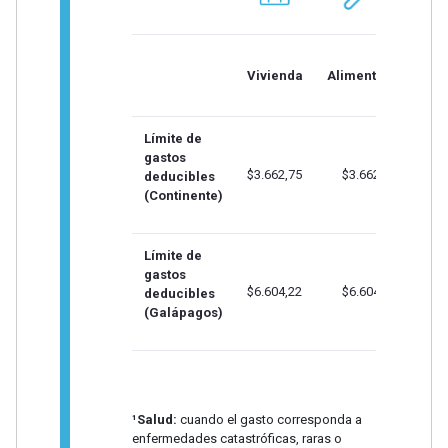
Vivienda
Alimentación
V
Límite de
gastos
$3.662,75
$3.662,75
deducibles
(Continente)
Límite de
gastos
$6.604,22
$6.604,22
deducibles
(Galápagos)
¹Salud:
cuando el gasto corresponda a
enfermedades catastróficas, raras o