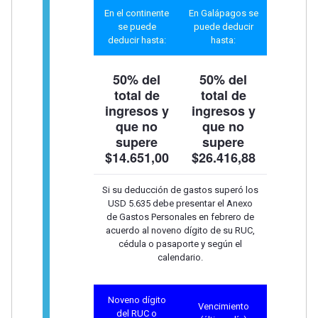
En el continente
En Galápagos se
se puede
puede deducir
deducir hasta:
hasta:
50% del
50% del
total de
total de
ingresos
y
ingresos
y
que no
que no
supere
supere
$14.651,00
$26.416,88
Si su deducción de gastos superó los
USD 5.635 debe presentar el Anexo
de Gastos Personales en febrero de
acuerdo al noveno dígito de su RUC,
cédula o pasaporte y según el
calendario.
Noveno dígito
Vencimiento
del RUC o