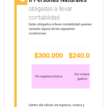
obligadas a llevar
contabilidad
Están obligados a llevar contabilidad quienes
cumplen alguna de las siguientes
condiciones:
$300.000
$240.000
$
Po
Por costos y
Por ingresos brutos
gastos
Dentro del cálculo de ingresos, costos y