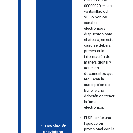
DGERCGC22-
00000020 en las
ventanillas del
SRI, o por los
canales
electrónicos
dispuestos para
el efecto, en este
caso se deberá
presentar la
información de
manera digital y
aquellos
documentos que
requieran la
suscripción del
beneficiario
deberán contener
la firma
electrónica.
El SRI emite una
liquidación
1. Devolución
provisional con la
provisional