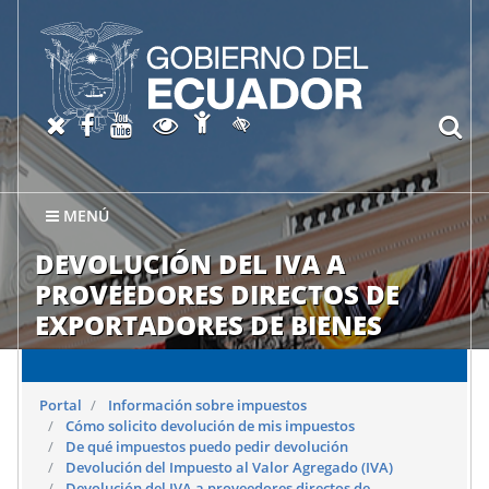
Abrir página de Accesibil
X oficial del SRI
Facebook oficial SRI
Canal del SRI en YouTube
Abrir página de Transparen
bu
Activar/quitar contraste
MENÚ
DEVOLUCIÓN DEL IVA A
PROVEEDORES DIRECTOS DE
EXPORTADORES DE BIENES
Portal
Información sobre impuestos
Cómo solicito devolución de mis impuestos
De qué impuestos puedo pedir devolución
Devolución del Impuesto al Valor Agregado (IVA)
Devolución del IVA a proveedores directos de