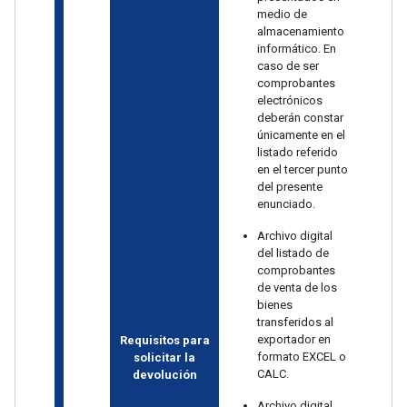
medio de
almacenamiento
informático. En
caso de ser
comprobantes
electrónicos
deberán constar
únicamente en el
listado referido
en el tercer punto
del presente
enunciado.
Archivo digital
del listado de
comprobantes
de venta de los
bienes
transferidos al
exportador en
Requisitos para
formato EXCEL o
solicitar la
CALC.
devolución
Archivo digital