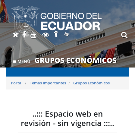
Abrir página de Accesibil
X oficial del SRI
Facebook oficial SRI
Canal del SRI en YouTube
Abrir página de Transparen
bu
Activar/quitar contraste
GRUPOS ECONÓMICOS
MENÚ
Portal
Temas Importantes
Grupos Económicos
..::: Espacio web en
revisión - sin vigencia :::..