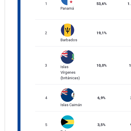
1
53,6%
1
Panamá
2
19,1%
Barbados
3
10,0%
Islas
Vírgenes
(británicas)
4
6,9%
Islas Caimán
5
3,5%