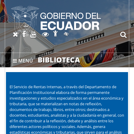
Abrir página de Accesibil
X oficial del SRI
Facebook oficial SRI
Canal del SRI en YouTube
Abrir página de Transparen
bu
Activar/quitar contraste
BIBLIOTECA
MENÚ
El Servicio de Rentas Internas, a través del Departamento de
Planificación Institucional elabora de forma permanente
investigaciones y estudios especializados en el área económica y
tributaria, que se materializan en notas de reflexión,
documentos de trabajo, libros, entre otros; destinados a
docentes, estudiantes, analistas y a la ciudadanía en general, con
el fin de contribuir a la reflexión, debate y análisis entre los
diferentes actores políticos y sociales. Además, genera
estadísticas económicas y tributarias, que sirven para el análisis