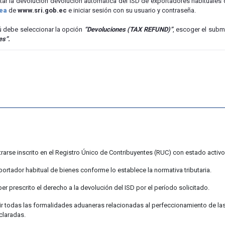
itar la devolución devolución automática del ISD de exportadores habituales 
nea
de
www.sri.gob.ec
e iniciar sesión con su usuario y contraseña.
ú debe seleccionar la opción
“Devoluciones (TAX REFUND)”
, escoger el sub
es”.
rarse inscrito en el Registro Único de Contribuyentes (RUC) con estado activo
portador habitual de bienes conforme lo establece la normativa tributaria.
er prescrito el derecho a la devolución del ISD por el período solicitado.
r todas las formalidades aduaneras relacionadas al perfeccionamiento de las
claradas.