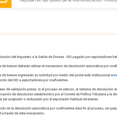
volución del Impuesto a la Salida de Divisas - ISD pagado por exportadores ha
 de bienes deberán utilizar el mecanismo de devolución automática por coefi
 de bienes ingresarán su solicitud por medio del portal web institucional
www
ción del ISD a exportadores por coeficientes.
eso de validación previa. Si el proceso es exitoso, el sistema de devolución d
icación de devolución establecidos por el Comité de Política Tributaria y la d
drá ser aceptado o rechazado por el exportador habitual de bienes.
cido en la devolución automática por coeficientes dará fin al proceso, sin perj
d a través de este mecanismo.