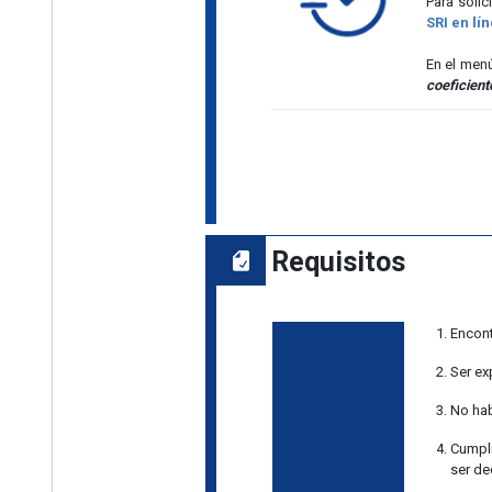
Para solic
SRI en lí
En el men
coeficient
Requisitos
Encont
Ser ex
No hab
Cumpli
ser de