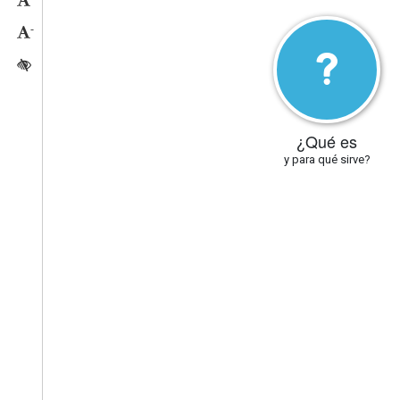
-
Reducir tamaño caracteres
Activar/quitar contraste
¿Qué es
y para qué sirve?