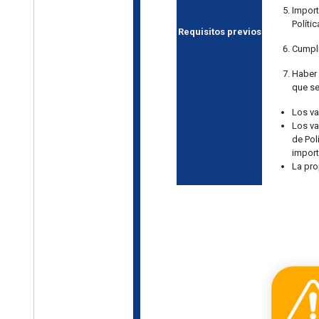
Import
Políti
Requisitos previos
Cumpli
Haber 
que se
Los va
Los va
de Pol
import
La pro