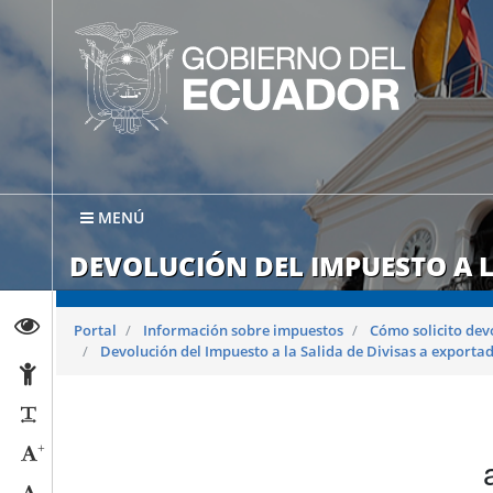
MENÚ
DEVOLUCIÓN DEL IMPUESTO A L
Abrir página de Transparencia
Portal
Información sobre impuestos
Cómo solicito dev
Devolución del Impuesto a la Salida de Divisas a exporta
Abrir página de Accesibilidad
Reducir párrafos
+
Aumentar tamaño caracteres
Tamaño normal