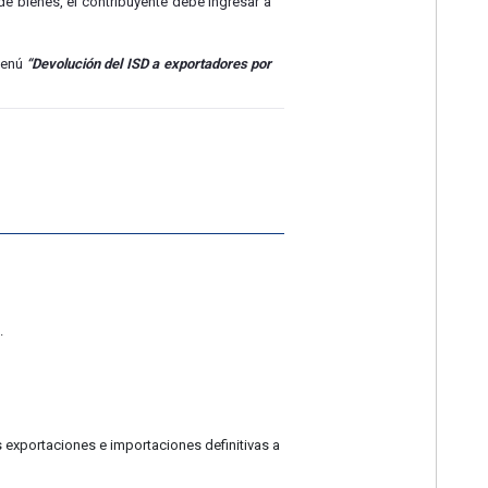
de bienes, el contribuyente debe ingresar a
menú
“Devolución del ISD a exportadores por
.
 exportaciones e importaciones definitivas a