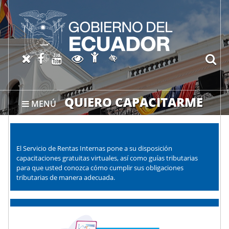
Abrir página de Accesibil
X oficial del SRI
Facebook oficial SRI
Canal del SRI en YouTube
Abrir página de Transparen
bu
Activar/quitar contraste
QUIERO CAPACITARME
MENÚ
El Servicio de Rentas Internas pone a su disposición
capacitaciones gratuitas virtuales, así como guías tributarias
para que usted conozca cómo cumplir sus obligaciones
tributarias de manera adecuada.