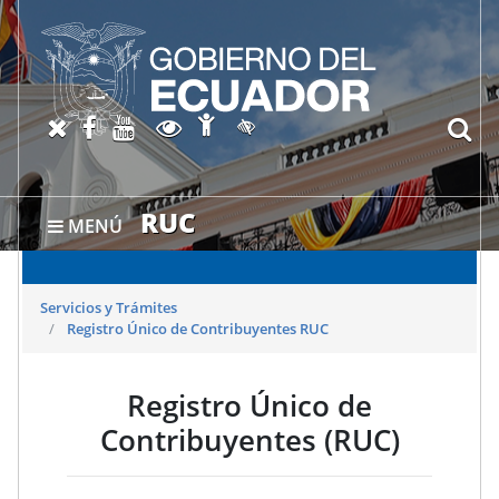
Abrir página de Accesibil
X oficial del SRI
Facebook oficial SRI
Canal del SRI en YouTube
Abrir página de Transparen
bu
Activar/quitar contraste
RUC
MENÚ
Servicios y Trámites
Registro Único de Contribuyentes RUC
Registro Único de
Contribuyentes (RUC)