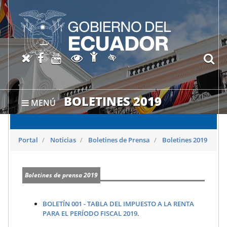
Abrir página de Accesibil
X oficial del SRI
Facebook oficial SRI
Canal del SRI en YouTube
Abrir página de Transparen
bu
Activar/quitar contraste
BOLETINES 2019
MENÚ
Portal
Noticias
Boletines de Prensa
Boletines 2019
Boletines de prensa 2019
BOLETÍN 001 - TABLA DEL IMPUESTO A LA RENTA
PARA EL PERÍODO FISCAL 2019
.