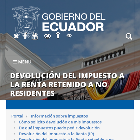
Abrir página de Accesibil
X oficial del SRI
Facebook oficial SRI
Canal del SRI en YouTube
Abrir página de Transparen
bu
Activar/quitar contraste
MENÚ
DEVOLUCIÓN DEL IMPUESTO A
LA RENTA RETENIDO A NO
RESIDENTES
Portal
Información sobre impuestos
Cómo solicito devolución de mis impuestos
De qué impuestos puedo pedir devolución
Devolución del Impuesto a la Renta (IR)
Devolución del Impuesto a la Renta retenido a no