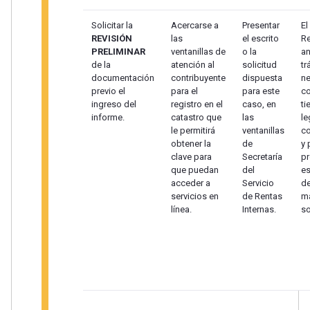
Solicitar la
Acercarse a
Presentar
El
REVISIÓN
las
el escrito
Re
PRELIMINAR
ventanillas de
o la
an
de la
atención al
solicitud
tr
documentación
contribuyente
dispuesta
ne
previo el
para el
para este
co
ingreso del
registro en el
caso, en
ti
informe.
catastro que
las
le
le permitirá
ventanillas
c
obtener la
de
y 
clave para
Secretaría
pr
que puedan
del
es
acceder a
Servicio
de
servicios en
de Rentas
ma
línea.
Internas.
so