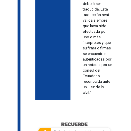
deberá ser
traducida. Esta
traducción será
válida siempre
que haya sido
efectuada por
uno o más
intérpretes y que
su firma o firmas
se encuentren
autenticadas por
un notario, por un
cónsul del
Ecuador o
reconocida ante
un juez de lo
civil.”