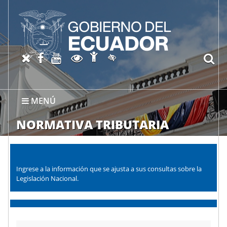
Abrir página de Accesibil
X oficial del SRI
Facebook oficial SRI
Canal del SRI en YouTube
Abrir página de Transparen
bu
Activar/quitar contraste
MENÚ
NORMATIVA TRIBUTARIA
Ingrese a la información que se ajusta a sus consultas sobre la
Legislación Nacional.