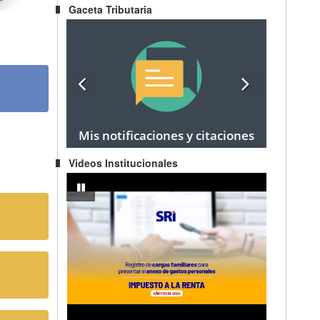
Gaceta Tributaria
Mis notificaciones y citaciones
Videos Institucionales
egocio Popular a Emprendedor
IMPUESTO A LA RENTA AÑO FISCAL 2024 - Registro de carg
pausar