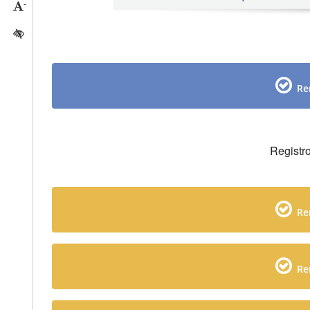
-
Reducir tamaño caracteres
Activar/quitar contraste
Re
Registro
Re
Re