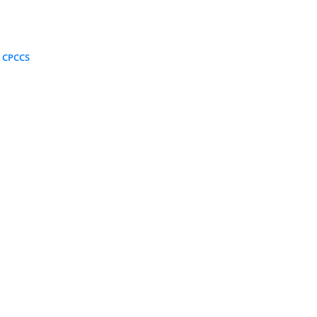
r CPCCS
Recategorización del RIMPE N