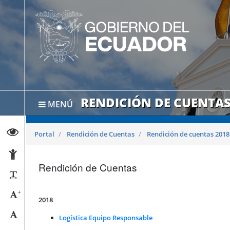
RENDICIÓN DE CUENTAS
MENÚ
Abrir página de Transparencia
Portal
Rendición de Cuentas
Rendición de cuentas 2018
Abrir página de Accesibilidad
Rendición de Cuentas
Reducir párrafos
+
Aumentar tamaño caracteres
2018
Tamaño normal
Logística Equipo Responsable