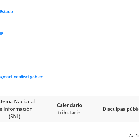
 Estado
IP
gmartinez@sri.gob.ec
stema Nacional
Calendario
e Información
Disculpas públi
tributario
(SNI)
 página
Av. R