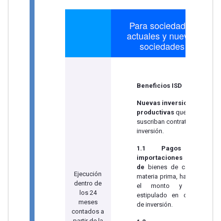
Para sociedades
actuales y nuevas
sociedades
Beneficios ISD
Nuevas inversiones
productivas
que
suscriban contratos de
inversión.
1.1 Pagos por
importaciones
de
bienes de capital y
Ejecución
materia prima, hasta por
dentro de
el monto y plazo
los 24
estipulado en contrato
meses
de inversión.
contados a
partir de la