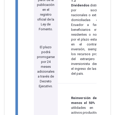
1.2
publicación
Dividendos
distribuidos
en el
por sociedades
registro
nacionales o extranjeras
oficial de la
domiciliadas en el
Ley de
Ecuador a favor de
Fomento.
beneficiarios efectivos
residentes o no, hasta
por el plazo establecido
en el contrato de
El plazo
inversión, siempre que
podrá
los recursos provengan
prorrogarse
del extranjero y el
por 24
inversionista demuestre
meses
el ingreso de las divisas
adicionales
del país.
a través de
Decreto
Ejecutivo.
Reinversión desde al
menos el 50%
de sus
utilidades en nuevos
activos productivos, con