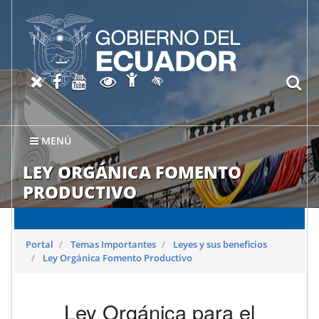
Abrir página de Accesibil
X oficial del SRI
Facebook oficial SRI
Canal del SRI en YouTube
Abrir página de Transparen
bu
Activar/quitar contraste
MENÚ
LEY ORGÁNICA FOMENTO
PRODUCTIVO
Portal
Temas Importantes
Leyes y sus beneficios
Ley Orgánica Fomento Productivo
Ley Orgánica para el