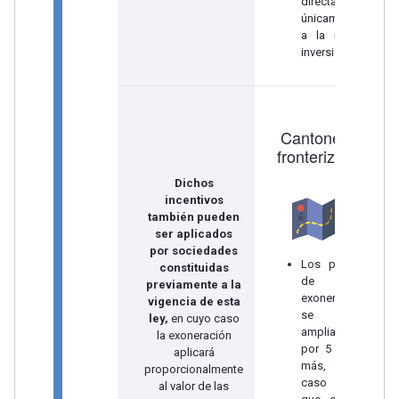
directa y
únicamente
a la nueva
inversión.
Cantones
fronterizos
Dichos
incentivos
también pueden
ser aplicados
por sociedades
Los plazos
constituidas
de
previamente a la
exoneración
vigencia de esta
se
ley,
en cuyo caso
ampliarán
la exoneración
por 5 años
aplicará
más, en el
proporcionalmente
caso de
al valor de las