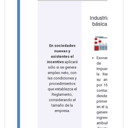
Industrias
básicas
En sociedades
nuevas y
existentes el
Exoneración
incentivo
aplicará
de
sólo si se genera
Impuesto a
empleo neto, con
la Renta y
las condiciones y
su anticipo
procedimientos
por 15 años
que establezca el
contados
Reglamento,
desde el
considerando el
primer año
tamaño de la
en el que se
empresa.
generen
ingresos
atribuibles