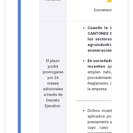
Exoneración de 8 años
Cuando la inversión s
CANTONES DE FRONTERA
los sectores priorizado
agroindustrial y agroa
exoneración de IR será 
El plazo
En sociedades nuevas y 
podrá
incentivo
aplicará sólo
prorrogarse
empleo neto, con las 
por 24
procedimientos que e
meses
Reglamento, considerand
adicionales
la empresa.
a través de
________________________________
Decreto
Ejecutivo.
Dichos incentivos tambi
aplicados por sociedade
previamente a la vigencia 
cuyo caso la exonerac