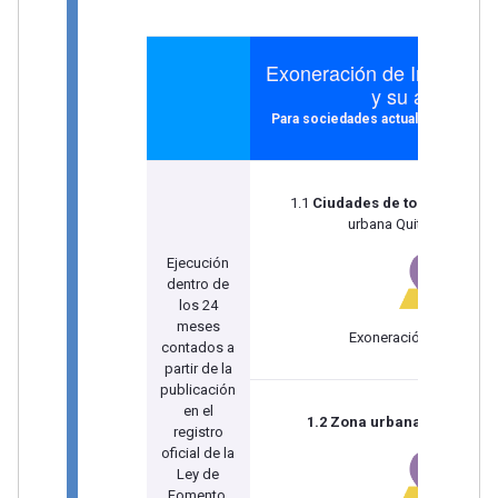
Exoneración de Impuesto 
y su anticipo
Para sociedades actuales* y nuev
1.1
Ciudades de todo el país
m
urbana Quito y Guayaqu
Ejecución
dentro de
los 24
meses
Exoneración de 12 año
contados a
partir de la
publicación
en el
1.2 Zona urbana Quito y Gu
registro
oficial de la
Ley de
Fomento.