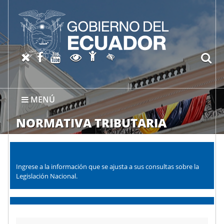
Abrir página de Accesibil
X oficial del SRI
Facebook oficial SRI
Canal del SRI en YouTube
Abrir página de Transparen
bu
Activar/quitar contraste
MENÚ
NORMATIVA TRIBUTARIA
Ingrese a la información que se ajusta a sus consultas sobre la
Legislación Nacional.