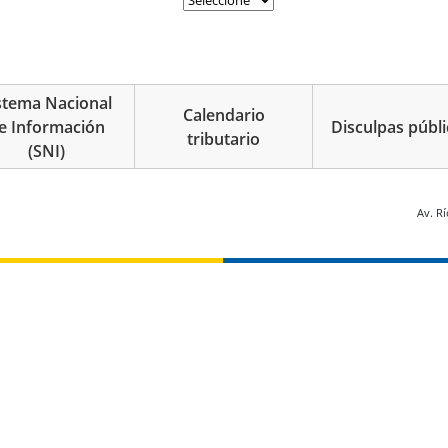
stema Nacional
Calendario
e Información
Disculpas públi
tributario
(SNI)
 página
Av. R