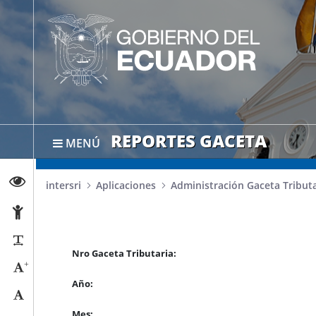
REPORTES GACETA
MENÚ
Abrir página de Transparencia
intersri
Aplicaciones
Administración Gaceta Tributa
Abrir página de Accesibilidad
Reducir párrafos
Nro Gaceta Tributaria:
+
Aumentar tamaño caracteres
Año:
Tamaño normal
Mes: