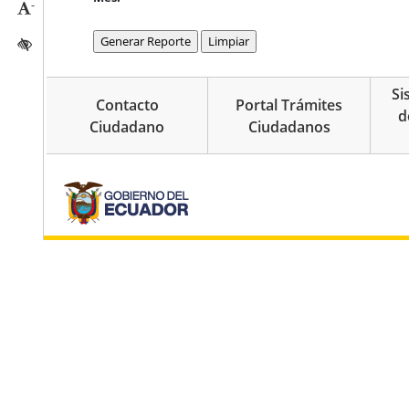
-
Reducir tamaño caracteres
Activar/quitar contraste
Si
Contacto
Portal Trámites
d
Ciudadano
Ciudadanos
pie de