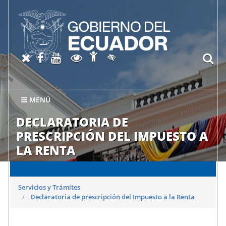
Abrir página de Accesibil
X oficial del SRI
Facebook oficial SRI
Canal del SRI en YouTube
Abrir página de Transparen
bu
Activar/quitar contraste
MENÚ
DECLARATORIA DE
PRESCRIPCIÓN DEL IMPUESTO A
LA RENTA
Servicios y Trámites
Declaratoria de prescripción del Impuesto a la Renta