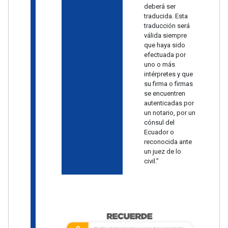
deberá ser
traducida. Esta
traducción será
válida siempre
que haya sido
efectuada por
uno o más
intérpretes y que
su firma o firmas
se encuentren
autenticadas por
un notario, por un
cónsul del
Ecuador o
reconocida ante
un juez de lo
civil.”