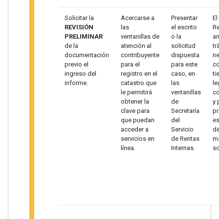
Solicitar la
Acercarse a
Presentar
El
REVISIÓN
las
el escrito
Re
PRELIMINAR
ventanillas de
o la
an
de la
atención al
solicitud
tr
documentación
contribuyente
dispuesta
ne
previo el
para el
para este
co
ingreso del
registro en el
caso, en
ti
informe.
catastro que
las
le
le permitirá
ventanillas
c
obtener la
de
y 
clave para
Secretaría
pr
que puedan
del
es
acceder a
Servicio
de
servicios en
de Rentas
ma
línea.
Internas.
so