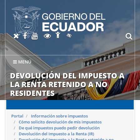
Abrir página de Accesibil
X oficial del SRI
Facebook oficial SRI
Canal del SRI en YouTube
Abrir página de Transparen
bu
Activar/quitar contraste
MENÚ
DEVOLUCIÓN DEL IMPUESTO A
LA RENTA RETENIDO A NO
RESIDENTES
Portal
Información sobre impuestos
Cómo solicito devolución de mis impuestos
De qué impuestos puedo pedir devolución
Devolución del Impuesto a la Renta (IR)
Devolución del Impuesto a la Renta retenido a no