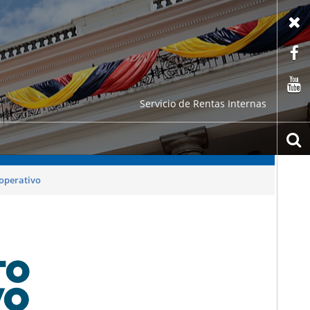
X
F
C
Servicio de Rentas Internas
b
operativo