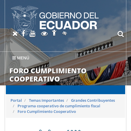
Abrir página de Accesibil
X oficial del SRI
Facebook oficial SRI
Canal del SRI en YouTube
Abrir página de Transparen
bu
Activar/quitar contraste
MENÚ
FORO CUMPLIMIENTO
COOPERATIVO
Portal
Temas Importantes
Grandes Contribuyentes
Programa cooperativo de cumplimiento fiscal
Foro Cumplimiento Cooperativo