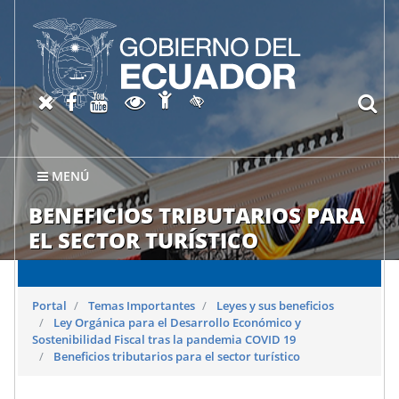
Abrir página de Accesibil
X oficial del SRI
Facebook oficial SRI
Canal del SRI en YouTube
Abrir página de Transparen
bu
Activar/quitar contraste
MENÚ
BENEFICIOS TRIBUTARIOS PARA
EL SECTOR TURÍSTICO
Portal
Temas Importantes
Leyes y sus beneficios
Ley Orgánica para el Desarrollo Económico y
Sostenibilidad Fiscal tras la pandemia COVID 19
Beneficios tributarios para el sector turístico