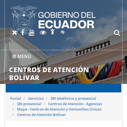
Abrir página de Accesibil
X oficial del SRI
Facebook oficial SRI
Canal del SRI en YouTube
Abrir página de Transparen
bu
Activar/quitar contraste
MENÚ
CENTROS DE ATENCIÓN
BOLÍVAR
Portal
Servicios
SRI telefónico y presencial
SRI presencial
Centros de Atención - Agencias
Mapa - Centros de Atención y Ventanillas Únicas
Centros de Atención Bolívar