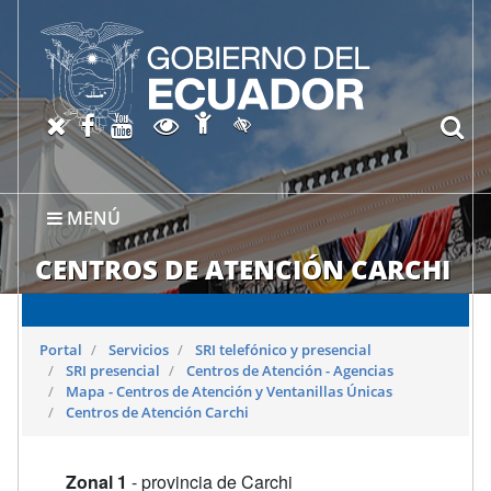
Abrir página de Accesibil
X oficial del SRI
Facebook oficial SRI
Canal del SRI en YouTube
Abrir página de Transparen
bu
Activar/quitar contraste
MENÚ
CENTROS DE ATENCIÓN CARCHI
Portal
Servicios
SRI telefónico y presencial
SRI presencial
Centros de Atención - Agencias
Mapa - Centros de Atención y Ventanillas Únicas
Centros de Atención Carchi
Zonal 1
- provincia de Carchi