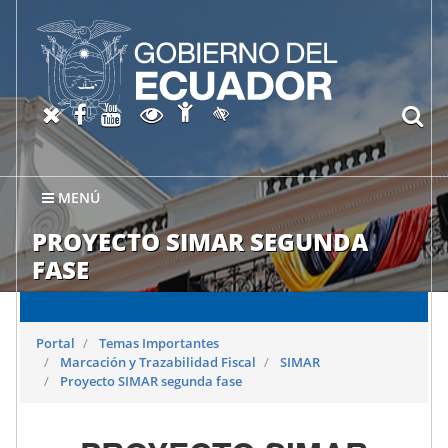
Abrir página de Accesibil
X oficial del SRI
Facebook oficial SRI
Canal del SRI en YouTube
Abrir página de Transparen
bu
Activar/quitar contraste
MENÚ
PROYECTO SIMAR SEGUNDA
FASE
Portal
Temas Importantes
Marcación y Trazabilidad Fiscal
SIMAR
Proyecto SIMAR segunda fase