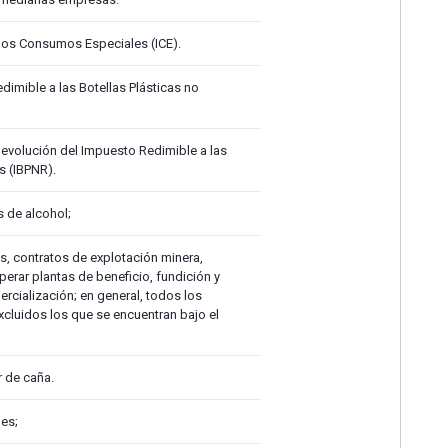
 los Consumos Especiales (ICE).
dimible a las Botellas Plásticas no
devolución del Impuesto Redimible a las
s (IBPNR).
 de alcohol;
s, contratos de explotación minera,
operar plantas de beneficio, fundición y
ercialización; en general, todos los
xcluidos los que se encuentran bajo el
r de caña.
es;