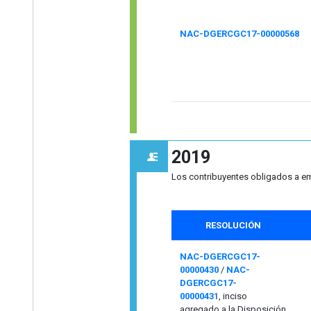
NAC-DGERCGC17-00000568
2019
Los contribuyentes obligados a emi
RESOLUCIÓN
NAC-DGERCGC17-
00000430
/
NAC-
DGERCGC17-
0000043
1
, inciso
agregado a la Disposición