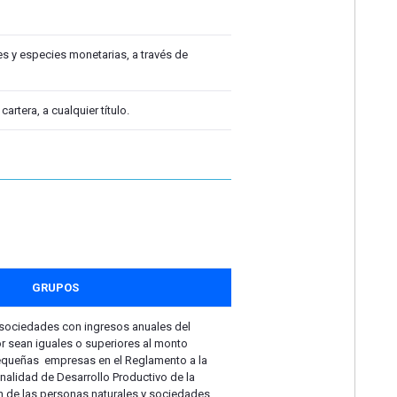
es y especies monetarias, a través de
artera, a cualquier título.
GRUPOS
 sociedades con ingresos anuales del
ior sean iguales o superiores al monto
queñas empresas en el Reglamento a la
ionalidad de Desarrollo Productivo de la
ón de las personas naturales y sociedades