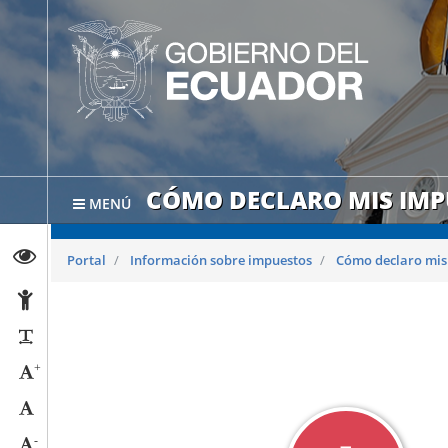
CÓMO DECLARO MIS IMP
MENÚ
Abrir página de Transparencia
Portal
Información sobre impuestos
Cómo declaro mis
Abrir página de Accesibilidad
Reducir párrafos
+
Aumentar tamaño caracteres
Tamaño normal
-
Reducir tamaño caracteres