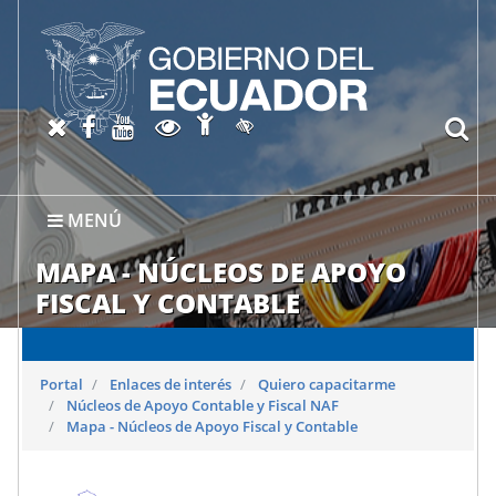
Abrir página de Accesibil
X oficial del SRI
Facebook oficial SRI
Canal del SRI en YouTube
Abrir página de Transparen
bu
Activar/quitar contraste
MENÚ
MAPA - NÚCLEOS DE APOYO
FISCAL Y CONTABLE
Portal
Enlaces de interés
Quiero capacitarme
Núcleos de Apoyo Contable y Fiscal NAF
Mapa - Núcleos de Apoyo Fiscal y Contable