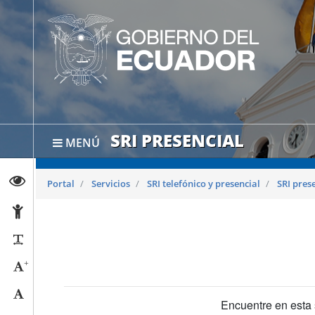
SRI PRESENCIAL
MENÚ
Abrir página de Transparencia
Portal
Servicios
SRI telefónico y presencial
SRI pres
Abrir página de Accesibilidad
Reducir párrafos
+
Aumentar tamaño caracteres
Tamaño normal
Encuentre en esta 