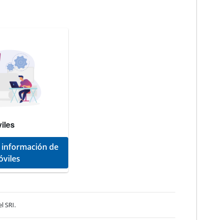
iles
r información de
óviles
l SRI.