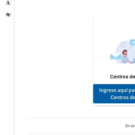
-
Reducir tamaño caracteres
Activar/quitar contraste
Centros de
Ingrese aquí pa
Centros de
En es