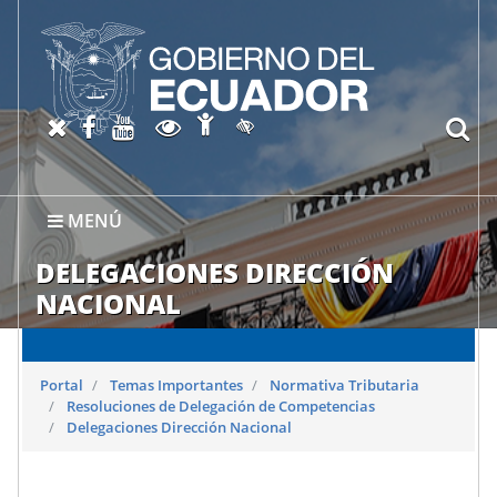
Abrir página de Accesibil
X oficial del SRI
Facebook oficial SRI
Canal del SRI en YouTube
Abrir página de Transparen
bu
Activar/quitar contraste
MENÚ
DELEGACIONES DIRECCIÓN
NACIONAL
Portal
Temas Importantes
Normativa Tributaria
Resoluciones de Delegación de Competencias
Delegaciones Dirección Nacional