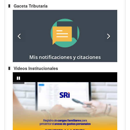
Gaceta Tributaria
Mis notificaciones y citaciones
Videos Institucionales
Recategorización del RIMPE Negocio Popular a Emprendedor
IMPUES
pausar