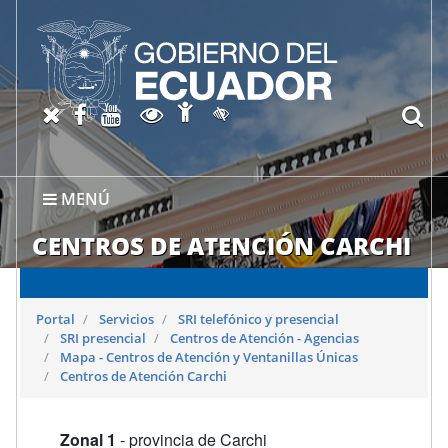
Abrir página de Accesibil
X oficial del SRI
Facebook oficial SRI
Canal del SRI en YouTube
Abrir página de Transparen
bu
Activar/quitar contraste
MENÚ
CENTROS DE ATENCIÓN CARCHI
Portal
Servicios
SRI telefónico y presencial
SRI presencial
Centros de Atención - Agencias
Mapa - Centros de Atención y Ventanillas Únicas
Centros de Atención Carchi
Zonal 1
- provincia de Carchi