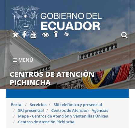
Abrir página de Accesibil
X oficial del SRI
Facebook oficial SRI
Canal del SRI en YouTube
Abrir página de Transparen
bu
Activar/quitar contraste
MENÚ
CENTROS DE ATENCIÓN
PICHINCHA
Portal
Servicios
SRI telefónico y presencial
SRI presencial
Centros de Atención - Agencias
Mapa - Centros de Atención y Ventanillas Únicas
Centros de Atención Pichincha