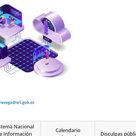
evega@sri.gob.ec
stema Nacional
Calendario
e Información
Disculpas públi