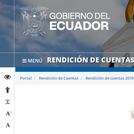
RENDICIÓN DE CUENTAS
MENÚ
Abrir página de Transparencia
Portal
Rendición de Cuentas
Rendición de cuentas 2019
Abrir página de Accesibilidad
Reducir párrafos
+
Aumentar tamaño caracteres
Tamaño normal