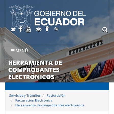
Abrir página de Accesibil
X oficial del SRI
Facebook oficial SRI
Canal del SRI en YouTube
Abrir página de Transparen
bu
Activar/quitar contraste
MENÚ
HERRAMIENTA DE
COMPROBANTES
ELECTRÓNICOS
Servicios y Trámites
Facturación
Facturación Electrónica
Herramienta de comprobantes electrónicos