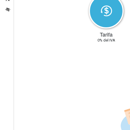
Activar/quitar contraste
Tarifa
0% del IVA