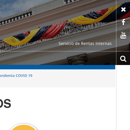
X
F
C
Servicio de Rentas Internas
b
 pandemia COVID 19
OS