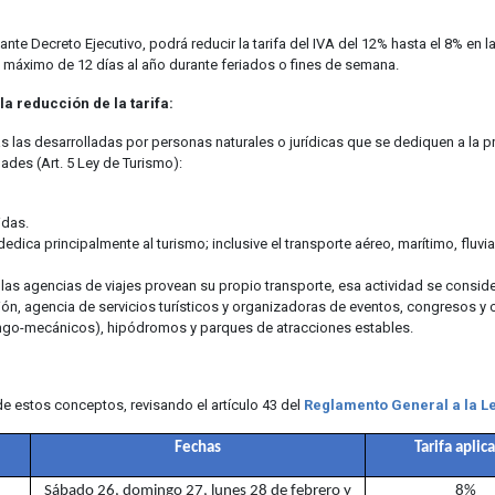
ante Decreto Ejecutivo, podrá reducir la tarifa del IVA del 12% hasta el 8% en
un máximo de 12 días al año durante feriados o fines de semana.
la reducción de la tarifa:
as las desarrolladas por personas naturales o jurídicas que se dediquen a la 
ades (Art. 5 Ley de Turismo):
idas.
ica principalmente al turismo; inclusive el transporte aéreo, marítimo, fluvial,
 las agencias de viajes provean su propio transporte, esa actividad se consid
ión, agencia de servicios turísticos y organizadoras de eventos, congresos y
ingo-mecánicos), hipódromos y parques de atracciones estables.
e estos conceptos, revisando el artículo 43 del
Reglamento General a la L
Fechas
Tarifa aplic
Sábado 26, domingo 27, lunes 28 de febrero y
8%