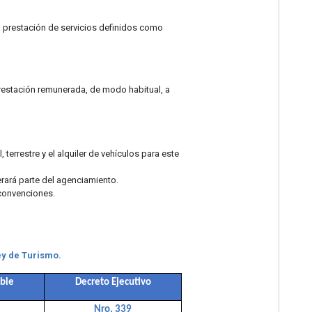
 la prestación de servicios definidos como
prestación remunerada, de modo habitual, a
 terrestre y el alquiler de vehículos para este
erará parte del agenciamiento.
 convenciones.
ey de Turismo.
able
Decreto Ejecutivo
Nro. 339