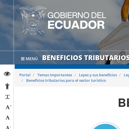
BENEFICIOS TRIBUTARIOS
MENÚ
Abrir página de Transparencia
Portal
Temas Importantes
Leyes y sus beneficios
Le
Beneficios tributarios para el sector turístico
Abrir página de Accesibilidad
B
Reducir párrafos
+
Aumentar tamaño caracteres
Tamaño normal
-
Reducir tamaño caracteres