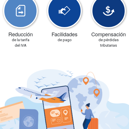
Reducción
Facilidades
Compensación
de la tarifa
de pago
de pérdidas
del IVA
tributarias