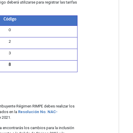
 deberá utilizarse para registrar las tarifas
Código
0
2
3
8
tribuyente Régimen RIMPE debes realizar los
lados en la
Resolución No. NAC-
e 2021.
lla encontrarás los cambios para la inclusión