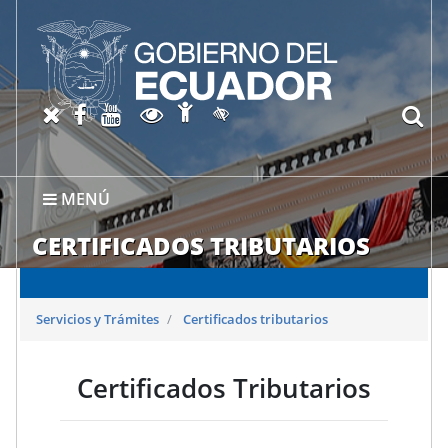
Abrir página de Accesibil
X oficial del SRI
Facebook oficial SRI
Canal del SRI en YouTube
Abrir página de Transparen
bu
Activar/quitar contraste
MENÚ
CERTIFICADOS TRIBUTARIOS
Servicios y Trámites
Certificados tributarios
Certificados Tributarios