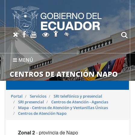
Abrir página de Accesibil
X oficial del SRI
Facebook oficial SRI
Canal del SRI en YouTube
Abrir página de Transparen
bu
Activar/quitar contraste
MENÚ
CENTROS DE ATENCIÓN NAPO
Portal
Servicios
SRI telefónico y presencial
SRI presencial
Centros de Atención - Agencias
Mapa - Centros de Atención y Ventanillas Únicas
Centros de Atención Napo
Zonal 2
- provincia de Napo