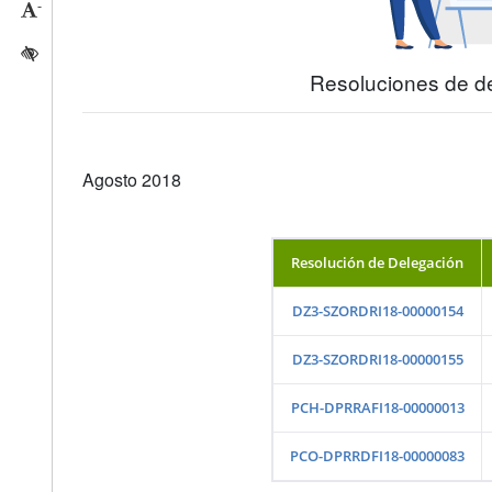
-
Reducir tamaño caracteres
Activar/quitar contraste
Resoluciones de d
Agosto 2018
Resolución de Delegación
DZ3-SZORDRI18-00000154
DZ3-SZORDRI18-00000155
PCH-DPRRAFI18-00000013
PCO-DPRRDFI18-00000083