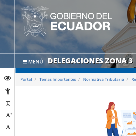
DELEGACIONES ZONA 3
MENÚ
Abrir página de Transparencia
Portal
Temas Importantes
Normativa Tributaria
Re
Abrir página de Accesibilidad
Reducir párrafos
+
Aumentar tamaño caracteres
Tamaño normal