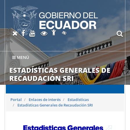
Abrir página de Accesibil
X oficial del SRI
Facebook oficial SRI
Canal del SRI en YouTube
Abrir página de Transparen
bu
Activar/quitar contraste
MENÚ
ESTADÍSTICAS GENERALES DE
RECAUDACIÓN SRI
Portal
Enlaces de interés
Estadísticas
Estadísticas Generales de Recaudación SRI