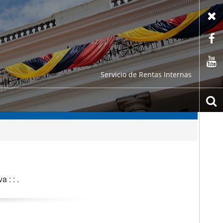
X
F
C
Servicio de Rentas Internas
b
 : : .