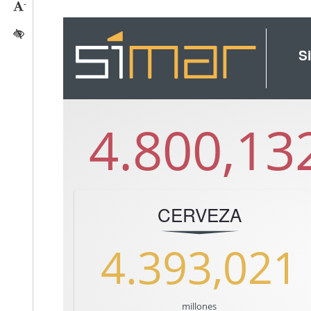
-
Reducir tamaño caracteres
Activar/quitar contraste
Si
4.800,13
CERVEZA
4.393,021
millones