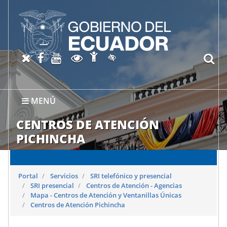
Abrir página de Accesibil
X oficial del SRI
Facebook oficial SRI
Canal del SRI en YouTube
Abrir página de Transparen
bu
Activar/quitar contraste
MENÚ
CENTROS DE ATENCIÓN
PICHINCHA
Portal
Servicios
SRI telefónico y presencial
SRI presencial
Centros de Atención - Agencias
Mapa - Centros de Atención y Ventanillas Únicas
Centros de Atención Pichincha