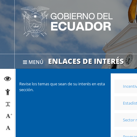
ENLACES DE INTERÉS
MENÚ
Abrir página de Transparencia
Revise los temas que sean de su interés en esta
Incenti
sección.
Abrir página de Accesibilidad
Estadís
Reducir párrafos
+
Aumentar tamaño caracteres
Sector
Tamaño normal
Progra