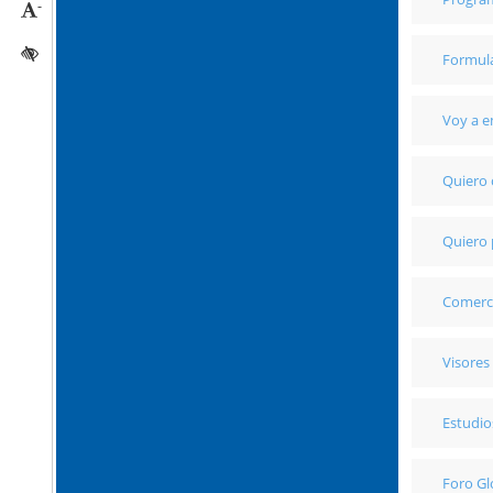
-
Reducir tamaño caracteres
Activar/quitar contraste
Formula
Voy a 
Quiero
Quiero 
Comerci
Visores
Estudio
Foro Gl