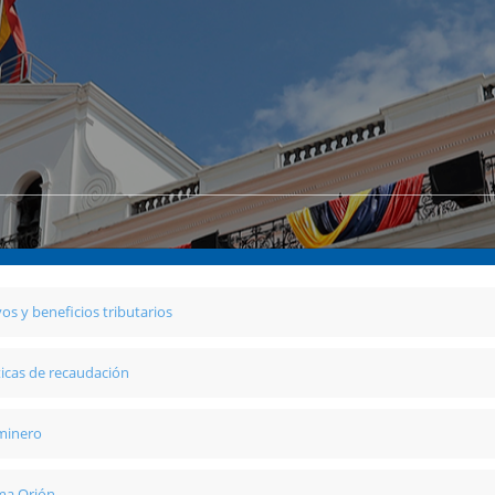
vos y beneficios tributarios
ticas de recaudación
 minero
ma Orión