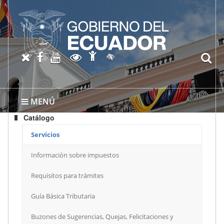
Abrir página de Accesibil
X oficial del SRI
Facebook oficial SRI
Canal del SRI en YouTube
Abrir página de Transparen
bu
Activar/quitar contraste
MENÚ
Catálogo
Servicios
Información sobre impuestos
Requisitos para trámites
Guía Básica Tributaria
Buzones de Sugerencias, Quejas, Felicitaciones y