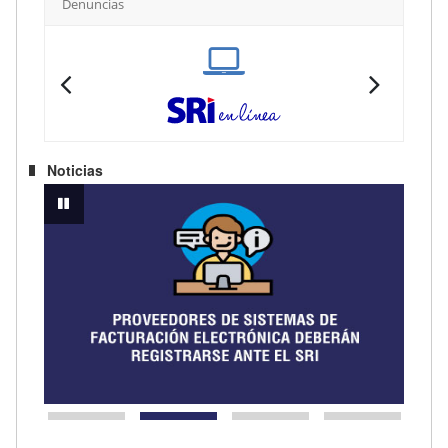
Denuncias
SRI en línea
SRI 
Noticias
OMÍA: VENTAS SUPERAN LOS USD 25.600 MILLONES EN JULIO
PROVEEDORES DE SISTEMAS DE FACTURACIÓN ELECTRÓNICA DEBE
GOBIE
pausar