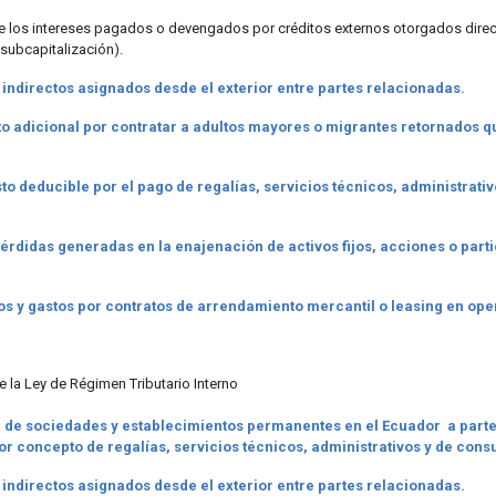
de los intereses pagados o devengados por créditos externos otorgados direc
subcapitalización).
 indirectos asignados desde el exterior entre partes relacionadas.
to adicional por contratar a adultos mayores o migrantes retornados 
sto deducible por el pago de regalías, servicios técnicos, administrati
pérdidas generadas en la enajenación de activos fijos, acciones o par
os y gastos por contratos de arrendamiento mercantil o leasing en op
 la Ley de Régimen Tributario Interno
, de sociedades y establecimientos permanentes en el Ecuador a partes
 por concepto de regalías, servicios técnicos, administrativos y de consu
 indirectos asignados desde el exterior entre partes relacionadas.