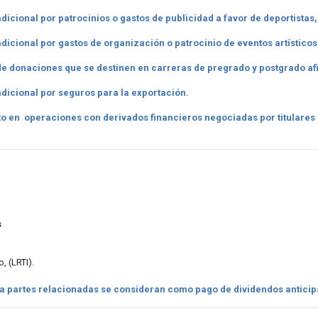
dicional por patrocinios o gastos de publicidad a favor de deportista
dicional por gastos de organización o patrocinio de eventos artísticos 
de donaciones que se destinen en carreras de pregrado y postgrado afi
adicional por seguros para la exportación
.
to en operaciones con derivados financieros negociadas por titulare
s
, (LRTI).
a partes relacionadas se consideran como pago de dividendos anticip