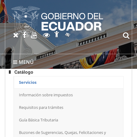
Abrir página de Accesibil
X oficial del SRI
Facebook oficial SRI
Canal del SRI en YouTube
Abrir página de Transparen
bu
Activar/quitar contraste
MENÚ
Catálogo
Servicios
Información sobre impuestos
Requisitos para trámites
Guía Básica Tributaria
Buzones de Sugerencias, Quejas, Felicitaciones y