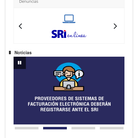
Denuncias
SRI en línea
SRI 
Noticias
OMÍA: VENTAS SUPERAN LOS USD 25.600 MILLONES EN JULIO
PROVEEDORES DE SISTEMAS DE FACTURACIÓN ELECTRÓNICA DEBE
GOBIE
pausar